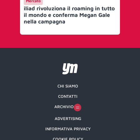
Mercato
Ca
iliad rivoluziona il roaming in tutto
Ili
il mondo e conferma Megan Gale
‘pa
nella campagna
CHI SIAMO
CONTATTI
ARCHIVIO
ADVERTISING
INFORMATIVA PRIVACY
COOKIE POLICY