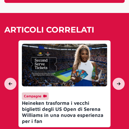
ARTICOLI CORRELATI
Campagne
Me
Heineken trasforma i vecchi
SEA
biglietti degli US Open di Serena
Cal
Williams in una nuova esperienza
#J
per i fan