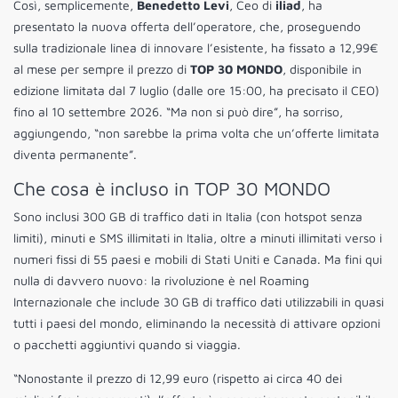
Così, semplicemente,
Benedetto Levi
, Ceo di
iliad
, ha
presentato la nuova offerta dell’operatore, che, proseguendo
sulla tradizionale linea di innovare l’esistente, ha fissato a 12,99€
al mese per sempre il prezzo di
TOP 30 MONDO
, disponibile in
edizione limitata dal 7 luglio (dalle ore 15:00, ha precisato il CEO)
fino al 10 settembre 2026. “Ma non si può dire”, ha sorriso,
aggiungendo, “non sarebbe la prima volta che un’offerte limitata
diventa permanente”.
Che cosa è incluso in TOP 30 MONDO
Sono inclusi 300 GB di traffico dati in Italia (con hotspot senza
limiti), minuti e SMS illimitati in Italia, oltre a minuti illimitati verso i
numeri fissi di 55 paesi e mobili di Stati Uniti e Canada. Ma fini qui
nulla di davvero nuovo: la rivoluzione è nel Roaming
Internazionale che include 30 GB di traffico dati utilizzabili in quasi
tutti i paesi del mondo, eliminando la necessità di attivare opzioni
o pacchetti aggiuntivi quando si viaggia.
“Nonostante il prezzo di 12,99 euro (rispetto ai circa 40 dei