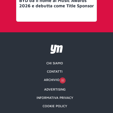
BYD dà il nome ai Music Awards
Su
2026 e debutta come Title Sponsor
An
CHI SIAMO
CONTATTI
ARCHIVIO
ADVERTISING
INFORMATIVA PRIVACY
COOKIE POLICY