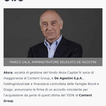
MARCO SALA, AMMINISTRATORE DELEGATO DE AGOSTINI
Aksìa
, società di gestione del fondo Aksìa Capital IV socio di
maggioranza di Content Group, e
De Agostini S.p.A.
,
holdingindustriale e finanziaria controllata delle famiglie Boroli e
Drago, annunciano la firma di un accordo vincolante per
l’acquisizione da parte di quest’ultima del 100% di
Content
Group
.