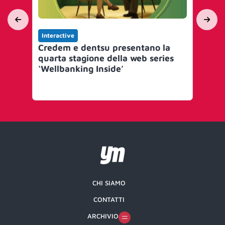
Interactive
Int
Credem e dentsu presentano la
Tru
quarta stagione della web series
Al
‘Wellbanking Inside’
Ita
CHI SIAMO
CONTATTI
ARCHIVIO