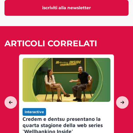
iscriviti alla newsletter
ARTICOLI CORRELATI
Interactive
Int
Credem e dentsu presentano la
Tru
quarta stagione della web series
Al
‘Wellbanking Inside’
Ita