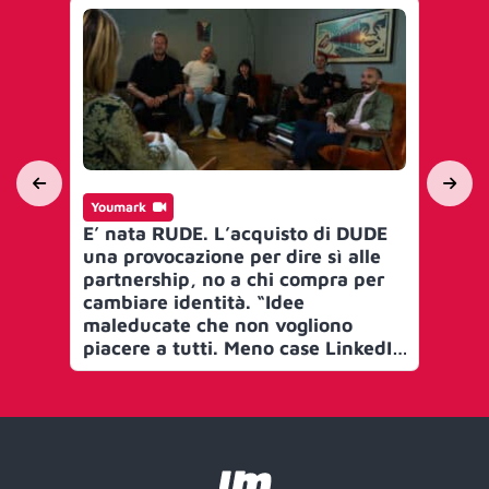
Youmark
Int
E’ nata RUDE. L’acquisto di DUDE
Ve
una provocazione per dire sì alle
l’a
partnership, no a chi compra per
Tec
cambiare identità. “Idee
nu
maleducate che non vogliono
Th
piacere a tutti. Meno case LinkedIn
più caroselli col buster. Per farsi
ricordare dalla gente”