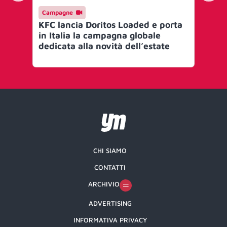
Campagne
AI 
KFC lancia Doritos Loaded e porta
Tik
in Italia la campagna globale
Co
dedicata alla novità dell’estate
de
pr
CHI SIAMO
CONTATTI
ARCHIVIO
ADVERTISING
INFORMATIVA PRIVACY