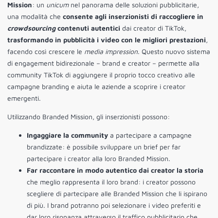
Mission
: un
unicum
nel panorama delle soluzioni pubblicitarie,
una modalità che
consente agli inserzionisti di raccogliere in
crowdsourcing
contenuti autentici
dai creator di TikTok,
trasformando in pubblicità i video con le migliori prestazioni
,
facendo così crescere le
media impression
. Questo nuovo sistema
di engagement bidirezionale – brand e creator – permette alla
community TikTok di aggiungere il proprio tocco creativo alle
campagne branding e aiuta le aziende a scoprire i creator
emergenti.
Utilizzando Branded Mission, gli inserzionisti possono:
Ingaggiare la community
a partecipare a campagne
brandizzate: è possibile sviluppare un brief per far
partecipare i creator alla loro Branded Mission.
Far raccontare in modo autentico dai creator la storia
che meglio rappresenta il loro brand: i creator possono
scegliere di partecipare alle Branded Mission che li ispirano
di più. I brand potranno poi selezionare i video preferiti e
dar loro risonanza attraverso il traffico pubblicitario che