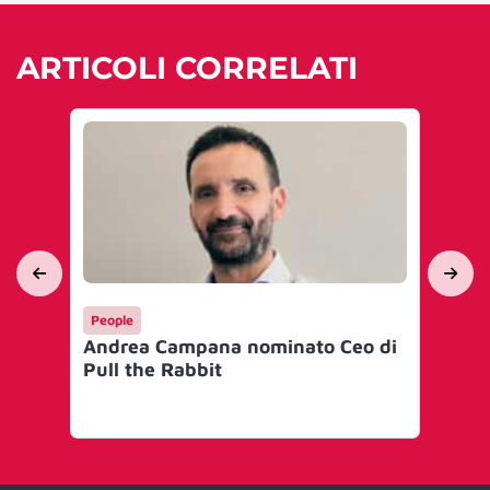
ARTICOLI CORRELATI
People
Ma
Andrea Campana nominato Ceo di
Sp
Pull the Rabbit
ske
bo
soc