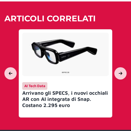
ARTICOLI CORRELATI
AI Tech Data
AI 
Arrivano gli SPECS, i nuovi occhiali
JR
AR con AI integrata di Snap.
au
Costano 2.295 euro
Ne