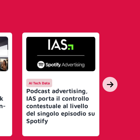
AI Tech Data
AI Tech Data
Podcast advertising,
Nasce il
rk
IAS porta il controllo
Governan
n-
contestuale al livello
Obiettiv
del singolo episodio su
traspare
Spotify
mercato
miliardi 