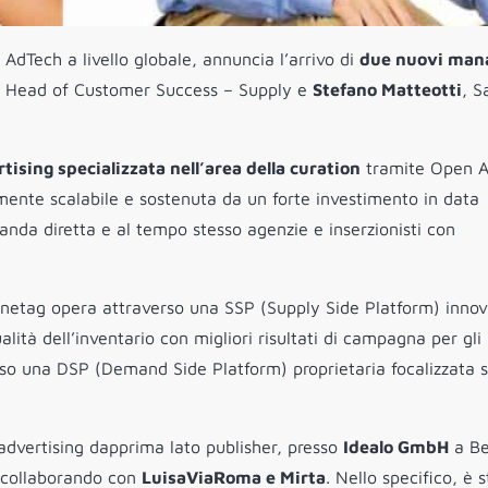
AdTech a livello globale, annuncia l’arrivo di
due nuovi man
 di Head of Customer Success – Supply e
Stefano Matteotti
, S
sing specializzata nell’area della curation
tramite Open A
mente scalabile e sostenuta da un forte investimento in data
anda diretta e al tempo stesso agenzie e inserzionisti con
Onetag opera attraverso una SSP (Supply Side Platform) innov
ità dell’inventario con migliori risultati di campagna per gli
erso una DSP (Demand Side Platform) proprietaria focalizzata 
advertising dapprima lato publisher, presso
Idealo GmbH
a Be
, collaborando con
LuisaViaRoma e Mirta
. Nello specifico, è 