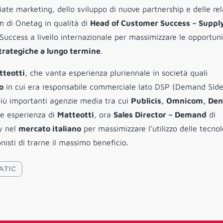
ate marketing, dello sviluppo di nuove partnership e delle rel
am di Onetag in qualità di
Head of Customer Success – Suppl
Success a livello internazionale per massimizzare le opportuni
strategiche a lungo termine
.
tteotti
, che vanta esperienza pluriennale in società quali
o
in cui era responsabile commerciale lato DSP (Demand Sid
 più importanti agenzie media tra cui
Publicis, Omnicom, Den
te esperienza di
Matteotti
, ora
Sales Director – Demand
di
y nel
mercato italiano
per massimizzare l’utilizzo delle tecno
onisti di trarne il massimo beneficio.
ATIC