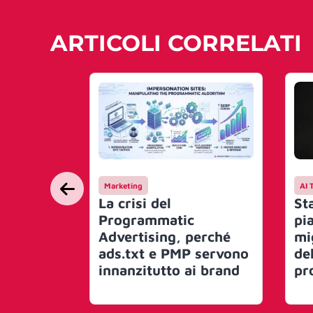
ARTICOLI CORRELATI
Marketing
AI 
La crisi del
St
Programmatic
pi
Advertising, perché
mi
ads.txt e PMP servono
de
innanzitutto ai brand
pr