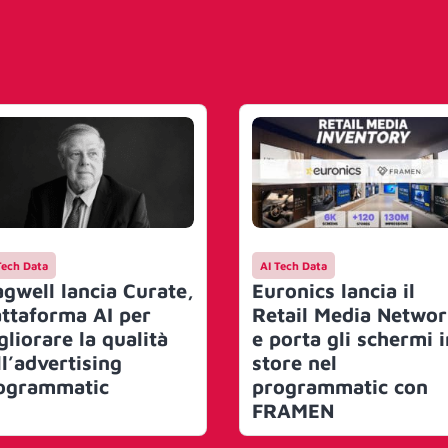
Tech Data
AI Tech Data
agwell lancia Curate,
Euronics lancia il
attaforma AI per
Retail Media Netwo
gliorare la qualità
e porta gli schermi i
ll’advertising
store nel
ogrammatic
programmatic con
FRAMEN