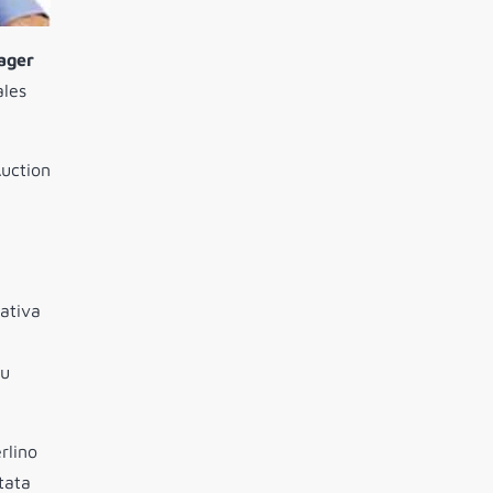
ager
ales
uction
ativa
su
rlino
stata