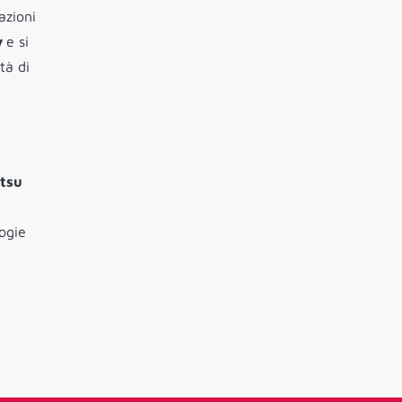
azioni
y
e si
tà di
e
tsu
logie