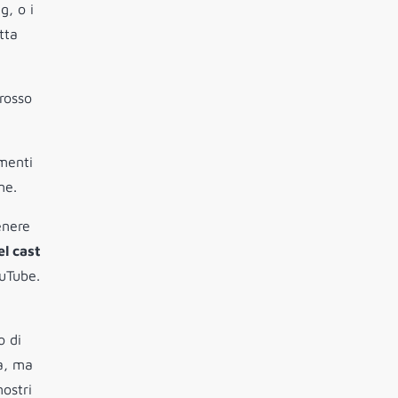
g, o i
tta
rosso
umenti
me.
enere
el cast
ouTube.
o di
fa, ma
ostri