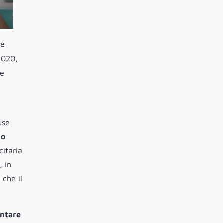
ve
 2020,
he
use
no
citaria
, in
 che il
entare