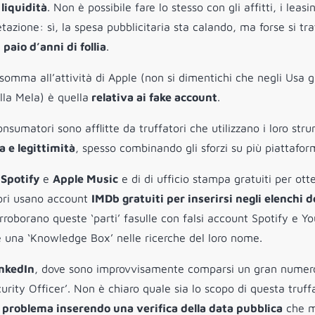
liquidità
. Non è possibile fare lo stesso con gli affitti, i leasin
etazione: sì, la spesa pubblicitaria sta calando, ma forse si tra
paio d’anni di follia
.
somma all’attività di Apple (non si dimentichi che negli Usa g
la Mela) è quella
relativa ai fake account
.
nsumatori sono afflitte da truffatori che utilizzano i loro str
a e legittimità
, spesso combinando gli sforzi su più piattafor
i
Spotify
e
Apple Music
e di di ufficio stampa gratuiti per ott
atori usano account
IMDb gratuiti per inserirsi negli elenchi d
corroborano queste ‘parti’ fasulle con falsi account Spotify e Y
e una ‘Knowledge Box’ nelle ricerche del loro nome.
nkedIn
, dove sono improvvisamente comparsi un gran numer
urity Officer’. Non è chiaro quale sia lo scopo di questa truf
l problema inserendo una verifica della data pubblica
che m