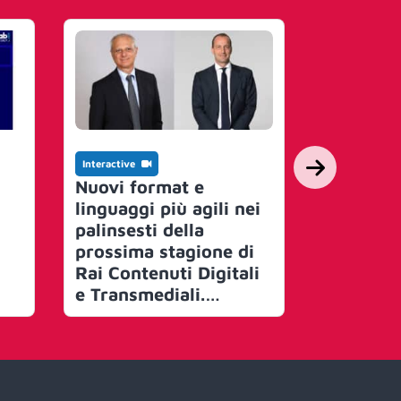
Interactive
Interactive
Osservat
Nuovi format e
Assointe
linguaggi più agili nei
risultato
palinsesti della
consecut
prossima stagione di
per gli i
Rai Contenuti Digitali
pubblicit
e Transmediali.
registra
Obiettivo: “Un unico
2023 il 
terreno di gioco per il
Branca: 
servizio pubblico”
caratteri
atteggia