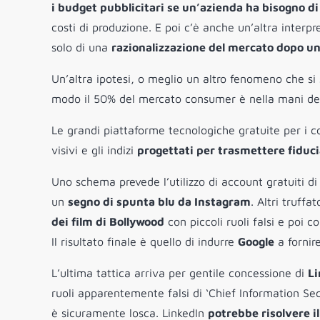
i budget pubblicitari se un’azienda ha bisogno di 
costi di produzione. E poi c’è anche un’altra interpr
solo di una
razionalizzazione del mercato dopo un 
Un’altra ipotesi, o meglio un altro fenomeno che si 
modo il 50% del mercato consumer è nella mani del
Le grandi piattaforme tecnologiche gratuite per i co
visivi e gli indizi
progettati per trasmettere fiduci
Uno schema prevede l’utilizzo di account gratuiti d
un
segno di spunta blu da Instagram
. Altri truff
dei film di Bollywood
con piccoli ruoli falsi e poi 
Il risultato finale è quello di indurre
Google
a fornir
L’ultima tattica arriva per gentile concessione di
Li
ruoli apparentemente falsi di ‘Chief Information Sec
è sicuramente losca. LinkedIn
potrebbe risolvere i