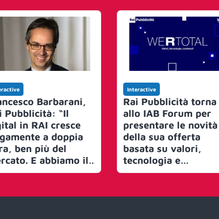
eractive
Interactive
ancesco Barbarani,
Rai Pubblicità torna
 Pubblicità: “Il
allo IAB Forum per
ital in RAI cresce
presentare le novità
rgamente a doppia
della sua offerta
ra, ben più del
basata su valori,
rcato. E abbiamo il
tecnologia e
% degli investitori
pianificazione
blicitari attivi sulla
crossmediale dei
 lineare”
contenuti