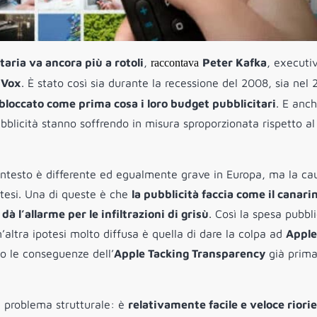
taria va ancora più a rotoli
,
Peter Kafka
, executi
raccontava
r
Vox
. È stato così sia durante la recessione del 2008, sia nel
bloccato come prima cosa i loro budget pubblicitari
. E anc
bblicità stanno soffrendo in misura sproporzionata rispetto al
contesto è differente ed egualmente grave in Europa, ma la ca
otesi. Una di queste è che
la pubblicità faccia come il canari
 l’allarme per le infiltrazioni di grisù
. Così la spesa pubbli
altra ipotesi molto diffusa è quella di dare la colpa ad
Apple
o le conseguenze dell’
Apple Tacking Transparency
già prima
un problema strutturale: è
relativamente facile e veloce riori