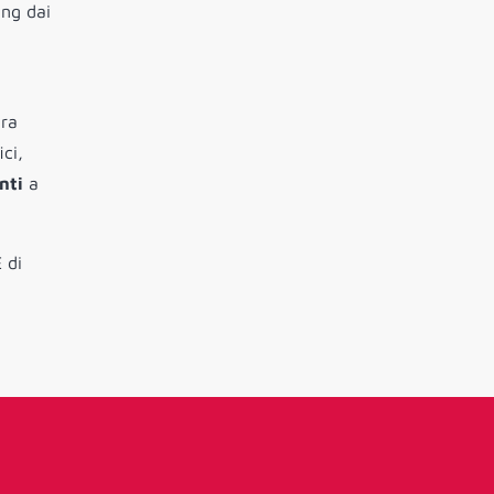
ing dai
ra
ci,
nti
a
E di