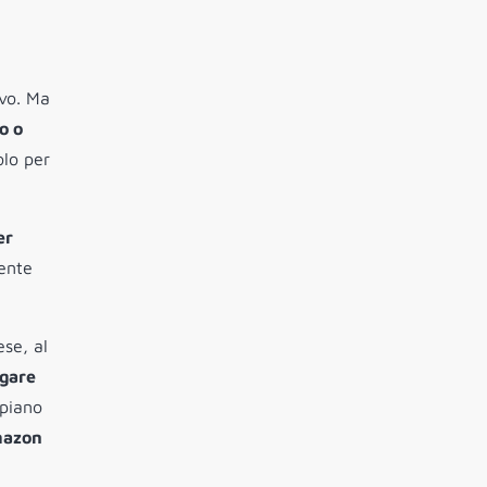
ovo. Ma
o o
olo per
er
ente
se, al
agare
 piano
azon