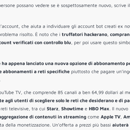
persone possano vedere se è sospettosamente nuovo, scrive il
l’account, che aiuta a individuare gli account bot creati ex n
problema risolto. È noto che i
truffatori hackerano, compran
unt verificati con controllo blu
, per poi usare questo simb
 ha appena lanciato una nuova opzione di abbonamento p
e abbonamenti a reti specifiche
piuttosto che pagare un’ing
.
YouTube TV, che comprende 85 canali a ben 64,99 dollari al me
 agli utenti di scegliere solo le reti che desiderano e di p
reti televisive, tra cui
Starz
,
Showtime
e
HBO Max
. Il nuovo
 aggregazione di contenuti in streaming
come
Apple TV
,
Am
ta della monetizzazione. Un’offerta a prezzi più bassi
aiuterà