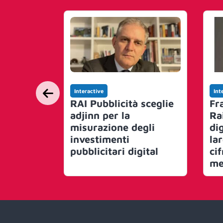
Interactive
Int
RAI Pubblicità sceglie
Fr
adjinn per la
Rai
misurazione degli
dig
investimenti
la
pubblicitari digital
cif
me
90
pub
tv