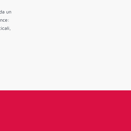
 da un
ence:
icali,