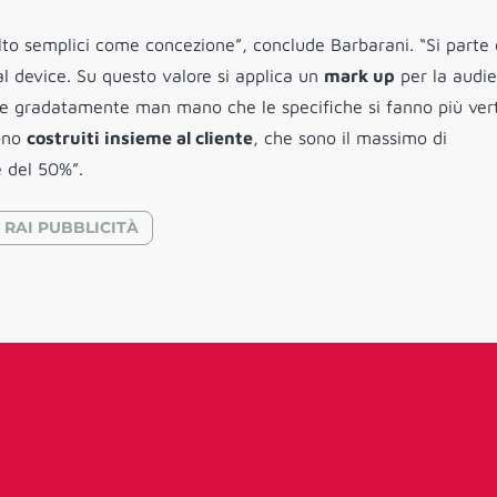
molto semplici come concezione”, conclude Barbarani. “Si parte
al device. Su questo valore si applica un
mark up
per la audi
lire gradatamente man mano che le specifiche si fanno più vert
gono
costruiti insieme al cliente
, che sono il massimo di
è del 50%”.
RAI PUBBLICITÀ