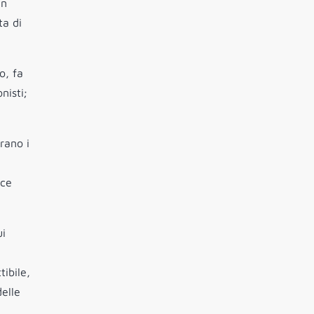
un
ta di
o, fa
nisti;
rano i
nce
ui
tibile,
elle