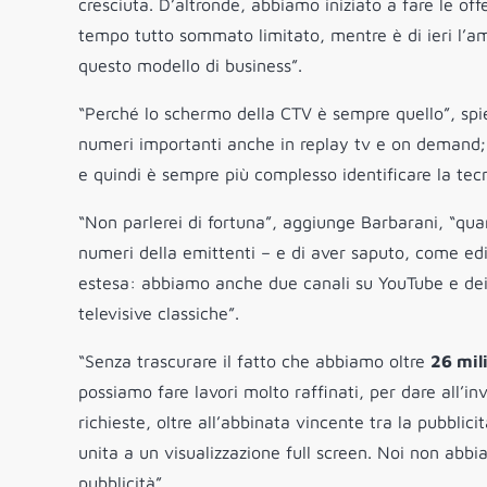
cresciuta. D’altronde, abbiamo iniziato a fare le of
tempo tutto sommato limitato, mentre è di ieri l’am
questo modello di business”.
“Perché lo schermo della CTV è sempre quello”, spie
numeri importanti anche in replay tv e on demand;
e quindi è sempre più complesso identificare la tec
“Non parlerei di fortuna”, aggiunge Barbarani, “qua
numeri della emittenti – e di aver saputo, come ed
estesa: abbiamo anche due canali su YouTube e dei
televisive classiche”.
“Senza trascurare il fatto che abbiamo oltre
26 mili
possiamo fare lavori molto raffinati, per dare all’inv
richieste, oltre all’abbinata vincente tra la pubbli
unita a un visualizzazione full screen. Noi non abb
pubblicità”.