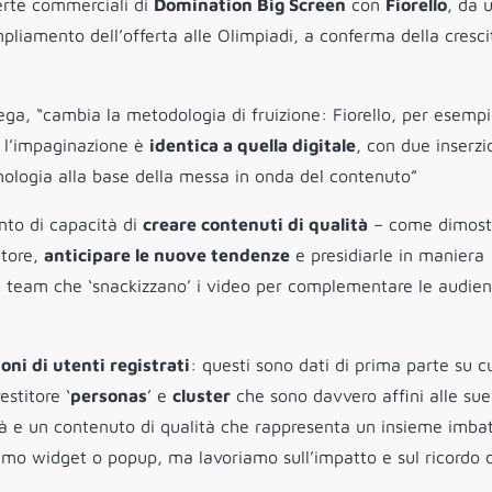
ferte commerciali di
Domination Big Screen
con
Fiorello
, da 
pliamento dell’offerta alle Olimpiadi, a conferma della cresci
ga, “cambia la metodologia di fruizione: Fiorello, per esempi
 l’impaginazione è
identica a quella digitale
, con due inserzio
nologia alla base della messa in onda del contenuto”
nto di capacità di
creare contenuti di qualità
– come dimost
itore,
anticipare le nuove tendenze
e presidiarle in maniera
 team che ‘snackizzano’ i video per complementare le audie
oni di utenti registrati
: questi sono dati di prima parte su c
estitore ‘
personas
’ e
cluster
che sono davvero affini alle sue
cità e un contenuto di qualità che rappresenta un insieme imbat
iamo widget o popup, ma lavoriamo sull’impatto e sul ricordo d