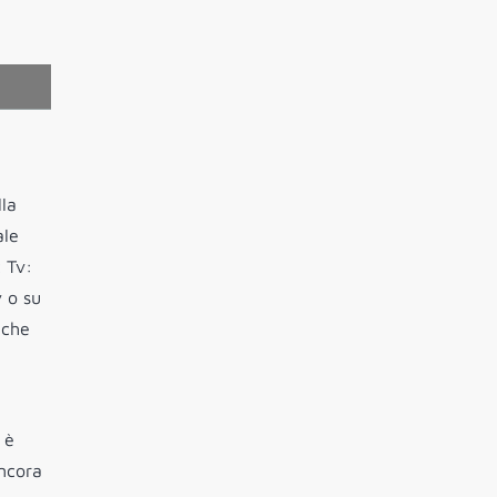
lla
ale
t Tv:
 o su
 che
è
ancora