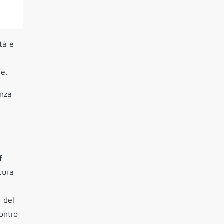
ità e
n
re.
enza
f
tura
a del
ontro