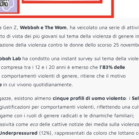
la Gen Z,
Webboh e The Wom
, ha veicolato una serie di attiv
o di vista dei più giovani sul tema della violenza di genere i
nazione della violenza contro le donne dello scorso 25 novemb
bboh Lab
ha condotto una instant survey sul tema della viol
 compresa tra i 12 e i 20 anni è emerso che
l’83% delle
 comportamenti violenti di genere, ritiene che il motivo
le
in cui vivono quotidianamente.
agazze, esistono almeno
cinque profili di uomo violento
: i
Sel
ustificazioni per comportamenti violenti, riflettendo una cul
ame con i ruoli di genere radicati e le dinamiche familiari;
essività come
eco
delle cattive notizie dei media sulla violenz
Underpressured
(12%), rappresentati da coloro che lottano c