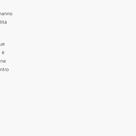
 hanno
lità
sue
: è
una
ntro