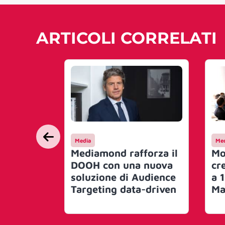
ARTICOLI CORRELATI
Media
Med
Mediamond rafforza il
Mo
DOOH con una nuova
cr
soluzione di Audience
a 1
Targeting data-driven
Ma