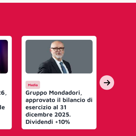
Media
Media
6,
Gruppo Mondadori,
Al Grup
approvato il bilancio di
l’editori
le
esercizio al 31
Hoepli
dicembre 2025.
Dividendi +10%