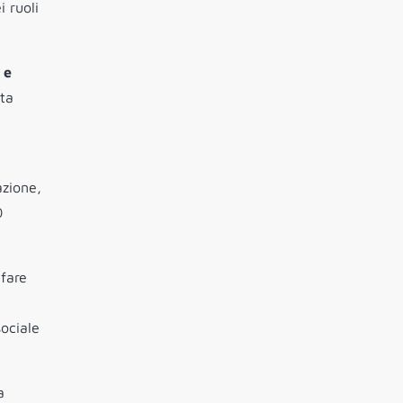
i ruoli
 e
sta
azione,
0
 fare
,
ociale
a