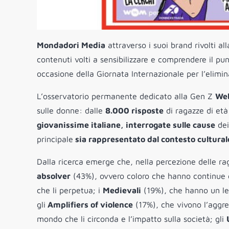
Mondadori Media
attraverso i suoi brand rivolti al
contenuti volti a sensibilizzare e
comprendere il punt
occasione della Giornata Internazionale per l’elimi
L’osservatorio permanente dedicato alla Gen Z
We
sulle donne: dalle
8.000 risposte
di ragazze di età
giovanissime italiane, interrogate sulle cause
dei
principale
sia rappresentato dal contesto cultura
Dalla ricerca emerge che, nella percezione delle r
absolver
(43%), ovvero coloro che hanno continue gi
che li perpetua; i
Medievali
(19%), che hanno un leg
gli
Amplifiers of violence
(17%), che vivono l’aggr
mondo che li circonda e l’impatto sulla società; gli