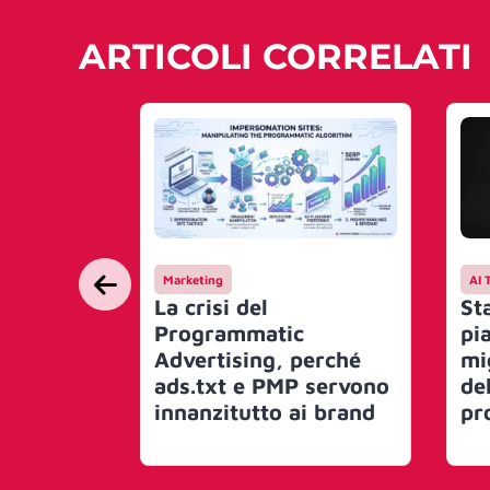
ARTICOLI CORRELATI
Marketing
AI 
La crisi del
St
Programmatic
pi
Advertising, perché
mi
ads.txt e PMP servono
de
innanzitutto ai brand
pr