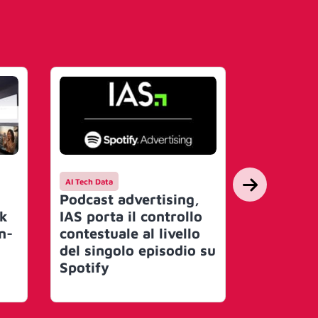
AI Tech Data
AI Tech Data
Podcast advertising,
Nasce il
rk
IAS porta il controllo
Governan
n-
contestuale al livello
Obiettiv
del singolo episodio su
traspare
Spotify
mercato
miliardi 