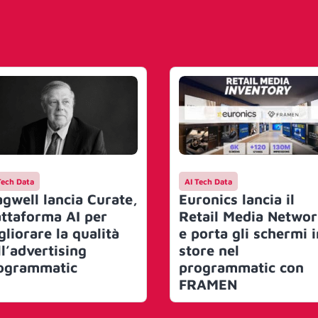
Tech Data
AI Tech Data
agwell lancia Curate,
Euronics lancia il
attaforma AI per
Retail Media Netwo
gliorare la qualità
e porta gli schermi i
ll’advertising
store nel
ogrammatic
programmatic con
FRAMEN