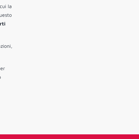
cui la
questo
rti
zioni,
per
o