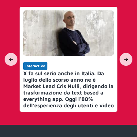
Interactive
Int
X fa sul serio anche in Italia. Da
Ag
luglio dello scorso anno ne è
di 
Market Lead Cris Nulli, dirigendo la
pub
trasformazione da text based a
d’
everything app. Oggi l’80%
dell’esperienza degli utenti è video