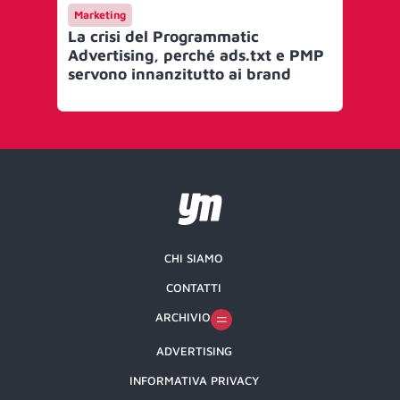
Marketing
AI 
La crisi del Programmatic
St
Advertising, perché ads.txt e PMP
pia
servono innanzitutto ai brand
qua
pr
CHI SIAMO
CONTATTI
ARCHIVIO
ADVERTISING
INFORMATIVA PRIVACY