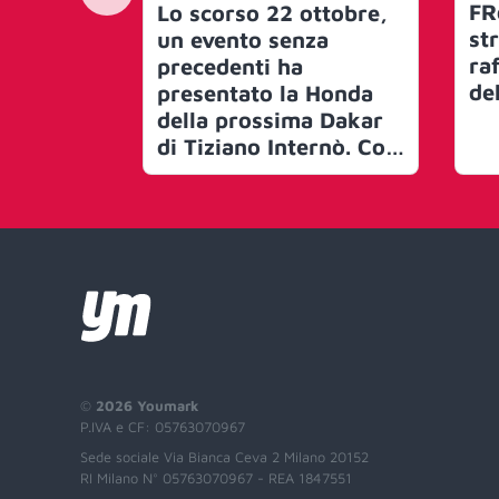
FR
Lo scorso 22 ottobre,
st
un evento senza
raf
precedenti ha
de
presentato la Honda
della prossima Dakar
di Tiziano Internò. Con
la collaborazione di
Multistudio
Productions di Alberto
Narduzzi, la prima
immersione subacquea
in sella, a -42,15 metri
di profondità
©
2026 Youmark
P.IVA e CF: 05763070967
Sede sociale Via Bianca Ceva 2 Milano 20152
RI Milano N° 05763070967 - REA 1847551