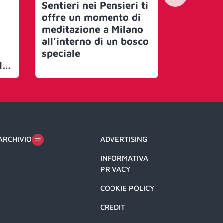
Sentieri nei Pensieri ti
“Nessuno
offre un momento di
perché M
,
meditazione a Milano
rimasta 
all’interno di un bosco
ciascuno 
speciale
forse ne
le
dirlo pe
aco
può dire
n
diversa”
meccheni
o
rincontr
meravigl
chiediam
ARCHIVIO
ADVERTISING
sa ancor
INFORMATIVA
valore
PRIVACY
dell’app
così?
COOKIE POLICY
CREDIT