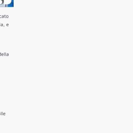
icato
la, e
della
lle