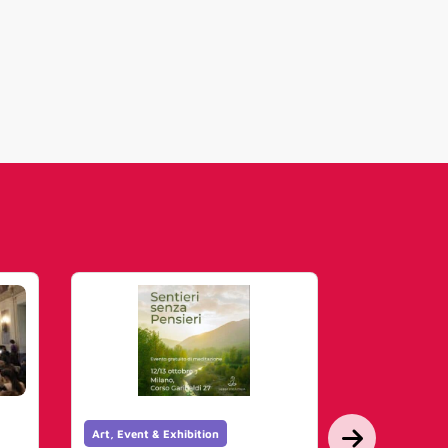
Art, Event & Exhibition
Youmark