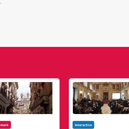
.
umark
Interactive