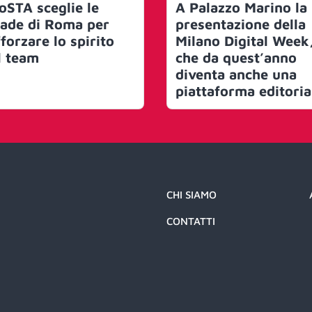
oSTA sceglie le
A Palazzo Marino la
rade di Roma per
presentazione della
forzare lo spirito
Milano Digital Week
l team
che da quest’anno
diventa anche una
piattaforma editoria
permanente. Il sind
Sala: “Il digitale è u
mezzo, non un fine.
Deve essere inclusiv
di tutta la
cittadinanza”
CHI SIAMO
CONTATTI