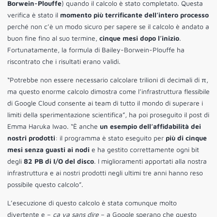
Borwein-Plouffe
) quando il calcolo è stato completato. Questa
verifica è stato il
momento più terrificante dell’intero processo
perché non c’è un modo sicuro per sapere se il calcolo è andato a
buon fine fino al suo termine,
cinque mesi dopo l’inizio
.
Fortunatamente, la formula di Bailey-Borwein-Plouffe ha
riscontrato che i risultati erano validi.
“Potrebbe non essere necessario calcolare trilioni di decimali di π,
ma questo enorme calcolo dimostra come l’infrastruttura flessibile
di Google Cloud consente ai team di tutto il mondo di superare i
limiti della sperimentazione scientifica”, ha poi proseguito il post di
Emma Haruka Iwao. “È anche
un esempio dell’affidabilità dei
nostri prodotti
: il programma è stato eseguito per
più di cinque
mesi senza guasti ai nodi
e ha gestito correttamente ogni bit
degli
82 PB di I/O del disco
. I miglioramenti apportati alla nostra
infrastruttura e ai nostri prodotti negli ultimi tre anni hanno reso
possibile questo calcolo”.
L’esecuzione di questo calcolo è stata comunque molto
divertente e –
ça va sans dire
– a Google sperano che questo