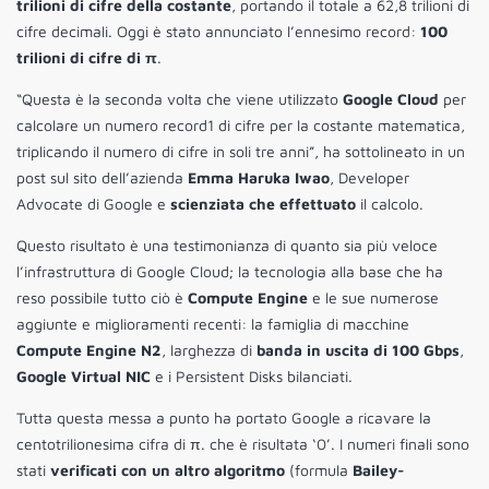
trilioni di cifre della costante
, portando il totale a 62,8 trilioni di
cifre decimali. Oggi è stato annunciato l’ennesimo record:
100
trilioni di cifre di π
.
“Questa è la seconda volta che viene utilizzato
Google Cloud
per
calcolare un numero record1 di cifre per la costante matematica,
triplicando il numero di cifre in soli tre anni”, ha sottolineato in un
post sul sito dell’azienda
Emma Haruka Iwao
, Developer
Advocate di Google e
scienziata che effettuato
il calcolo.
Questo risultato è una testimonianza di quanto sia più veloce
l’infrastruttura di Google Cloud; la tecnologia alla base che ha
reso possibile tutto ciò è
Compute Engine
e le sue numerose
aggiunte e miglioramenti recenti: la famiglia di macchine
Compute Engine N2
, larghezza di
banda in uscita di 100 Gbps
,
Google Virtual NIC
e i Persistent Disks bilanciati.
Tutta questa messa a punto ha portato Google a ricavare la
centotrilionesima cifra di π. che è risultata ‘0’. I numeri finali sono
stati
verificati con un altro algoritmo
(formula
Bailey-