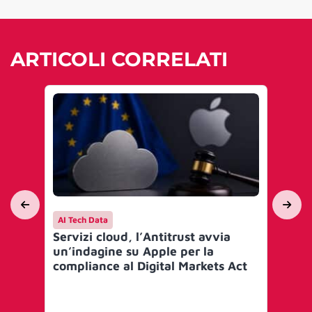
ARTICOLI CORRELATI
AI Tech Data
AI 
Servizi cloud, l’Antitrust avvia
I g
un’indagine su Apple per la
IO
compliance al Digital Markets Act
‘S
(S