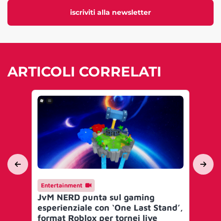
iscriviti alla newsletter
ARTICOLI CORRELATI
Entertainment
En
JvM NERD punta sul gaming
adi
esperienziale con ‘One Last Stand’,
pr
format Roblox per tornei live