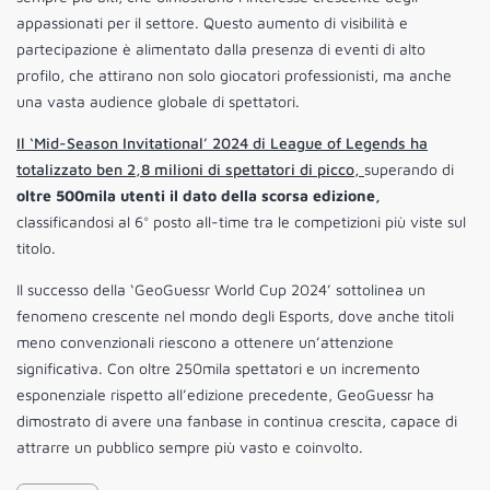
appassionati per il settore. Questo aumento di visibilità e
partecipazione è alimentato dalla presenza di eventi di alto
profilo, che attirano non solo giocatori professionisti, ma anche
una vasta audience globale di spettatori.
Il ‘Mid-Season Invitational’ 2024 di League of Legends ha
totalizzato ben 2,8 milioni di spettatori di picco,
superando di
oltre 500mila utenti il dato della scorsa edizione,
classificandosi al 6° posto all-time tra le competizioni più viste sul
titolo.
Il successo della ‘GeoGuessr World Cup 2024’ sottolinea un
fenomeno crescente nel mondo degli Esports, dove anche titoli
meno convenzionali riescono a ottenere un’attenzione
significativa. Con oltre 250mila spettatori e un incremento
esponenziale rispetto all’edizione precedente, GeoGuessr ha
dimostrato di avere una fanbase in continua crescita, capace di
attrarre un pubblico sempre più vasto e coinvolto.