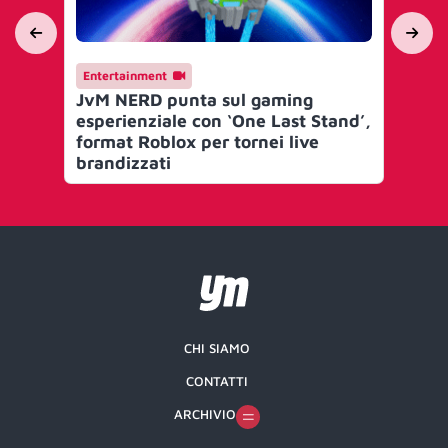
Entertainment
En
JvM NERD punta sul gaming
Je
esperienziale con ‘One Last Stand’,
Eli
format Roblox per tornei live
pr
brandizzati
ga
CHI SIAMO
CONTATTI
ARCHIVIO