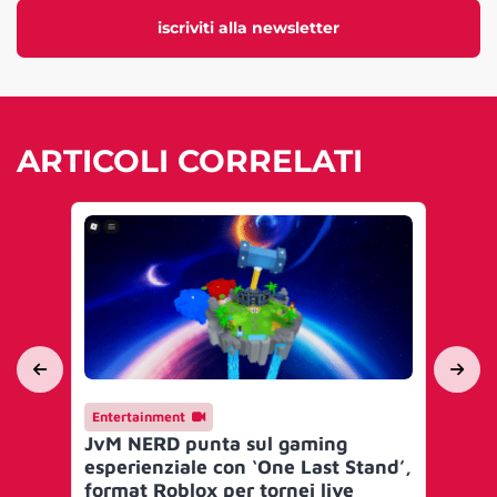
iscriviti alla newsletter
ARTICOLI CORRELATI
Entertainment
En
JvM NERD punta sul gaming
Je
esperienziale con ‘One Last Stand’,
Eli
format Roblox per tornei live
pr