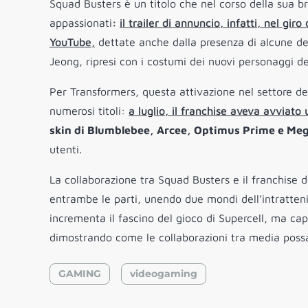
Squad Busters è un titolo che nel corso della sua b
appassionati
:
il trailer di annuncio, infatti, nel gir
YouTube,
dettate anche dalla presenza di alcune d
Jeong, ripresi con i costumi dei nuovi personaggi de
Per Transformers, questa attivazione nel settore d
numerosi titoli:
a luglio, il franchise aveva avviat
skin di Blumblebee, Arcee, Optimus Prime e Me
utenti.
La collaborazione tra Squad Busters e il franchise
entrambe le parti, unendo due mondi dell’intratte
incrementa il fascino del gioco di Supercell, ma ca
dimostrando come le collaborazioni tra media possa
GAMING
videogaming