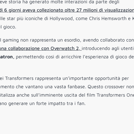
reve storia ha generato molte interazioni da parte degli
o di 6 giorni aveva collezionato oltre 27 milioni di visualizzazio
elle star più iconiche di Hollywood, come Chris Hemsworth e 
l gioco.
el gaming non rappresenta un esordio, avendo collaborato con
o una collaborazione con Overwatch 2,
introducendo agli utenti
gatron,
permettendo così di arricchire l’esperienza di gioco de
 dei Transformers rappresenta un’importante opportunità per
nimento che vantano una vasta fanbase. Questo crossover non
pitalizza anche sull’imminente uscita del film Transformers On
no generare un forte impatto tra i fan.