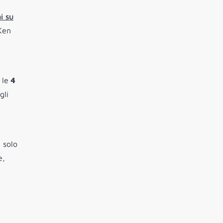
ni su
Ken
 le
4
gli
 solo
e,