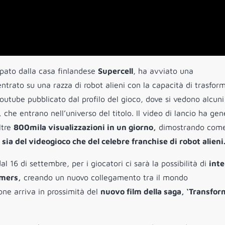
ppato dalla casa finlandese
Supercell
, ha avviato una
entrato su una razza di robot alieni con la capacità di trasform
outube pubblicato dal profilo del gioco, dove si vedono alcuni
,
che entrano nell’universo del titolo. Il video di lancio ha ge
ltre
800
mila visualizzazioni in un giorno,
dimostrando come
 sia del videogioco che del celebre franchise di robot alieni
l 16 di settembre, per i giocatori ci sarà la possibilità di
inte
rmers,
creando un nuovo collegamento tra il mondo
ione arriva in prossimità del
nuovo film della saga, ‘Transfor