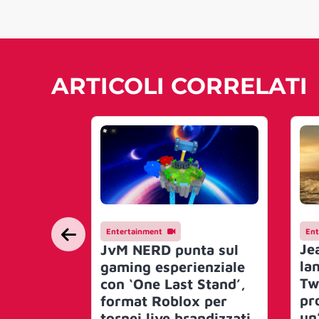
ARTICOLI CORRELATI
Entertainment
Ent
Je
JvM NERD punta sul
lan
gaming esperienziale
Tw
con ‘One Last Stand’,
pr
format Roblox per
un
tornei live brandizzati