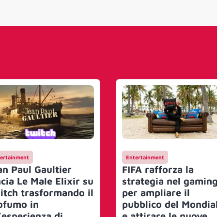
ertainment
Entertainment
an Paul Gaultier
FIFA rafforza la
cia Le Male Elixir su
strategia nel gamin
itch trasformando il
per ampliare il
ofumo in
pubblico del Mondia
’esperienza di
e attirare le nuove