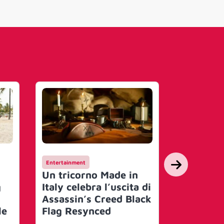
Entertainment
Campagne
Un tricorno Made in
Hay Day 
g
Italy celebra l’uscita di
suo mond
Assassin’s Creed Black
un festi
le
Flag Resynced
con Joe 
artisti 