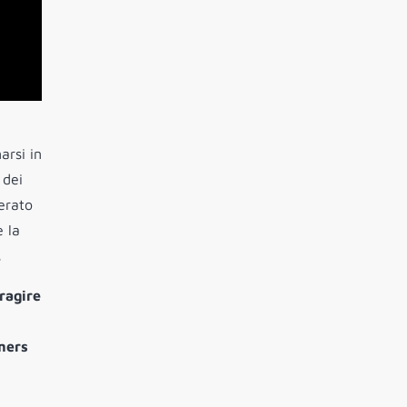
arsi in
 dei
nerato
 la
.
ragire
mers