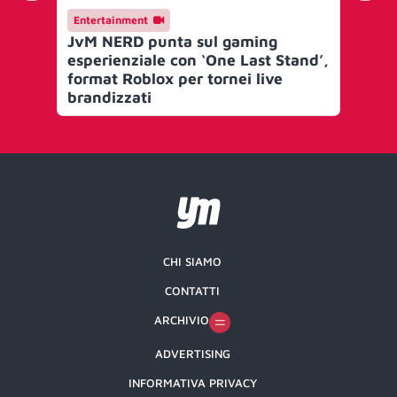
Entertainment
En
JvM NERD punta sul gaming
adi
esperienziale con ‘One Last Stand’,
pr
format Roblox per tornei live
brandizzati
CHI SIAMO
CONTATTI
ARCHIVIO
ADVERTISING
INFORMATIVA PRIVACY