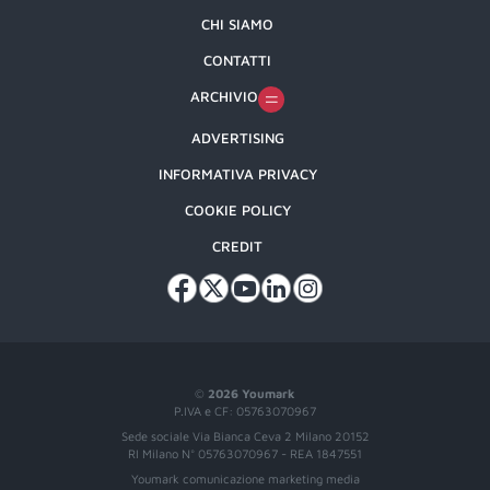
CHI SIAMO
CONTATTI
ARCHIVIO
ADVERTISING
INFORMATIVA PRIVACY
COOKIE POLICY
CREDIT
©
2026 Youmark
P.IVA e CF: 05763070967
Sede sociale Via Bianca Ceva 2 Milano 20152
RI Milano N° 05763070967 - REA 1847551
Youmark comunicazione marketing media