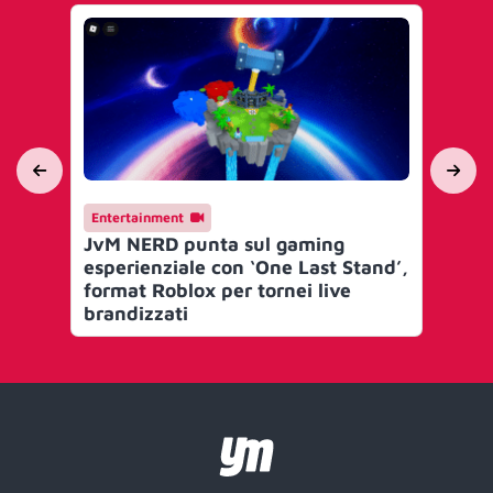
Entertainment
En
JvM NERD punta sul gaming
adi
esperienziale con ‘One Last Stand’,
pr
format Roblox per tornei live
brandizzati