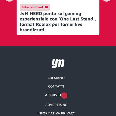
Entertainment
En
JvM NERD punta sul gaming
adi
esperienziale con ‘One Last Stand’,
pr
format Roblox per tornei live
brandizzati
CHI SIAMO
CONTATTI
ARCHIVIO
ADVERTISING
INFORMATIVA PRIVACY