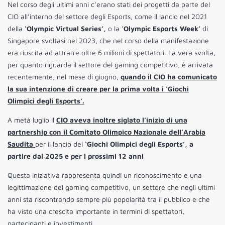
Nel corso degli ultimi anni c’erano stati dei progetti da parte del
CIO all’interno del settore degli Esports, come il lancio nel 2021
della
‘Olympic Virtual Series’,
o la ‘
Olympic Esports Week’
di
Singapore svoltasi nel 2023, che nel corso della manifestazione
era riuscita ad attrarre oltre 6 milioni di spettatori. La vera svolta,
per quanto riguarda il settore del gaming competitivo, è arrivata
recentemente, nel mese di giugno,
quando il CIO ha comunicato
la sua intenzione di creare per la prima volta i ‘Giochi
Olimpici degli Esports’.
A metà luglio il
CIO aveva inoltre siglato l’inizio di una
partnership con il Comitato Olimpico Nazionale dell’Arabia
Saudita
per il lancio dei
‘Giochi Olimpici degli Esports’, a
partire dal 2025 e per i prossimi 12 anni
Questa iniziativa rappresenta quindi un riconoscimento e una
legittimazione del gaming competitivo, un settore che negli ultimi
anni sta riscontrando sempre più popolarità tra il pubblico e che
ha visto una crescita importante in termini di spettatori,
partecipanti e investimenti.