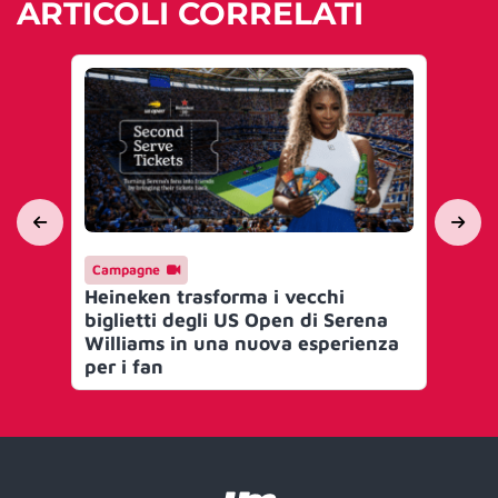
ARTICOLI CORRELATI
Campagne
Ma
Heineken trasforma i vecchi
He
biglietti degli US Open di Serena
co
Williams in una nuova esperienza
al 
per i fan