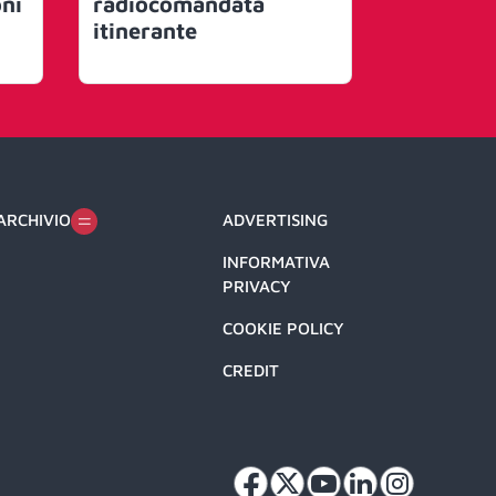
oni
radiocomandata
per Polo
itinerante
firmata 
ARCHIVIO
ADVERTISING
INFORMATIVA
PRIVACY
COOKIE POLICY
CREDIT