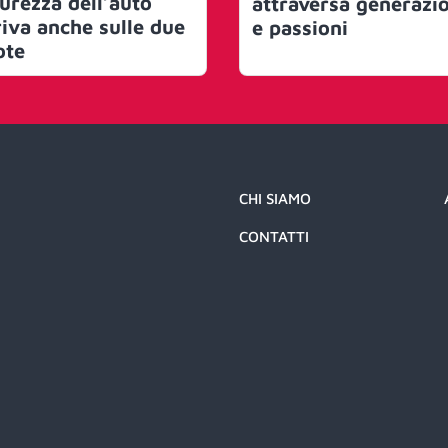
curezza dell’auto
attraversa generazi
riva anche sulle due
e passioni
ote
CHI SIAMO
CONTATTI