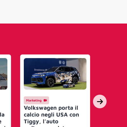
Marketing
Campagne
Volkswagen porta il
Volkswag
la
calcio negli USA con
nuovi ini
e
Tiggy, l’auto
campagna