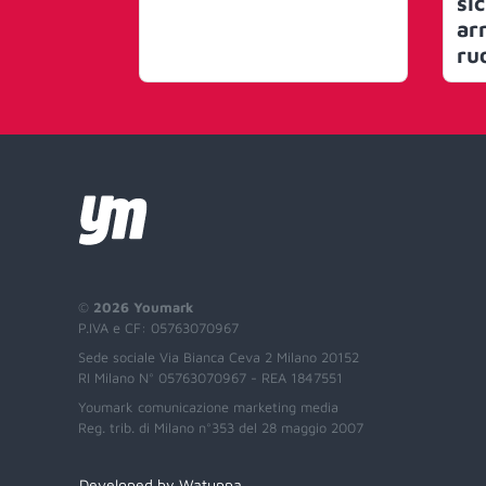
si
ar
ru
©
2026 Youmark
P.IVA e CF: 05763070967
Sede sociale Via Bianca Ceva 2 Milano 20152
RI Milano N° 05763070967 - REA 1847551
Youmark comunicazione marketing media
Reg. trib. di Milano n°353 del 28 maggio 2007
Developed by Watuppa