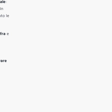
iale
:
Un
uto le
fra
e
ware