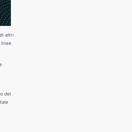
i altri
 linee
e
o del
tale