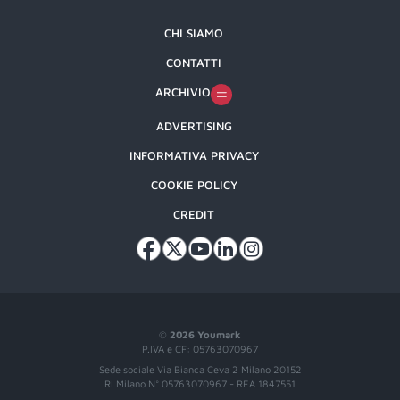
CHI SIAMO
CONTATTI
ARCHIVIO
ADVERTISING
INFORMATIVA PRIVACY
COOKIE POLICY
CREDIT
©
2026 Youmark
P.IVA e CF: 05763070967
Sede sociale Via Bianca Ceva 2 Milano 20152
RI Milano N° 05763070967 - REA 1847551