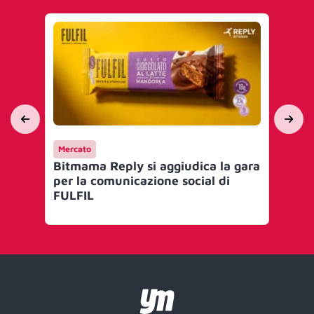
Mercato
Me
Bitmama Reply si aggiudica la gara
Wa
per la comunicazione social di
ag
FULFIL
Re
se