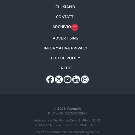
CHI SIAMO
CONTATTI
ARCHIVIO
ADVERTISING
INFORMATIVA PRIVACY
COOKIE POLICY
CREDIT
©
2026 Youmark
P.IVA e CF: 05763070967
Sede sociale Via Bianca Ceva 2 Milano 20152
RI Milano N° 05763070967 - REA 1847551
Youmark comunicazione marketing media