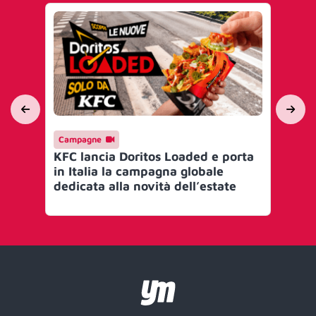
Campagne
Ev
KFC lancia Doritos Loaded e porta
IA
in Italia la campagna globale
per
dedicata alla novità dell’estate
sto