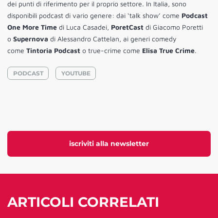
dei punti di riferimento per il proprio settore. In Italia, sono
disponibili podcast di vario genere: dai ‘talk show’ come
Podcast
One More Time
di Luca Casadei,
PoretCast
di Giacomo Poretti
o
Supernova
di Alessandro Cattelan, ai generi comedy
come
Tintoria Podcast
o true-crime come
Elisa True Crime
.
PODCAST
YOUTUBE
iscriviti alla newsletter
ARTICOLI CORRELATI