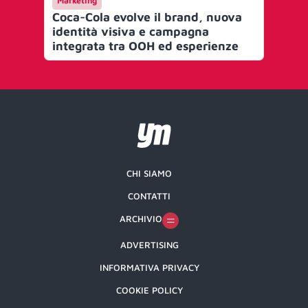
Marketing
Ev
Coca-Cola evolve il brand, nuova
Co
identità visiva e campagna
al 
integrata tra OOH ed esperienze
un
CHI SIAMO
CONTATTI
ARCHIVIO
ADVERTISING
INFORMATIVA PRIVACY
COOKIE POLICY