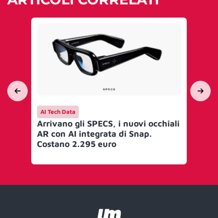
AI Tech Data
AI 
Arrivano gli SPECS, i nuovi occhiali
JR
AR con AI integrata di Snap.
au
Costano 2.295 euro
Ne