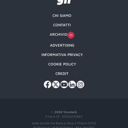
CHI SIAMO
CONTATTI
ARCHIVIO
ADVERTISING
INFORMATIVA PRIVACY
COOKIE POLICY
CREDIT
©
2026 Youmark
P.IVA e CF: 05763070967
Sede sociale Via Bianca Ceva 2 Milano 20152
RI Milano N° 05763070967 - REA 1847551