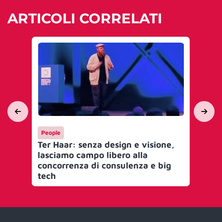
ARTICOLI CORRELATI
People
Pe
Ter Haar: senza design e visione,
Sag
lasciamo campo libero alla
pe
concorrenza di consulenza e big
Gu
tech
fu