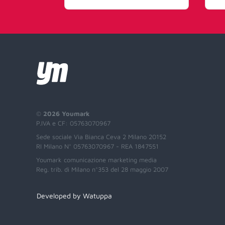
©
2026 Youmark
P.IVA e CF: 05763070967
Sede sociale Via Bianca Ceva 2 Milano 20152
RI Milano N° 05763070967 - REA 1847551
Youmark comunicazione marketing media
Reg. trib. di Milano n°353 del 28 maggio 2007
Developed by Watuppa