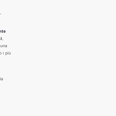
,
nte
ti
,
 una
 i più
la