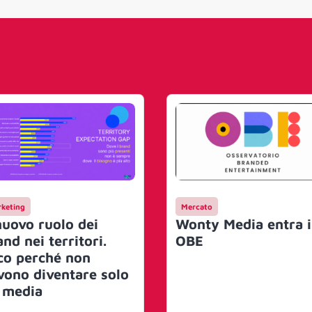
keting
Mercato
 nuovo ruolo dei
Wonty Media entra 
nd nei territori.
OBE
co perché non
vono diventare solo
 media