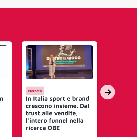
Mercato
Eventi
in
In Italia sport e brand
Il Brand
crescono insieme. Dal
Entertai
trust alle vendite,
approda
l’intero funnel nella
OBE e Ra
ricerca OBE
presenta
Festival’