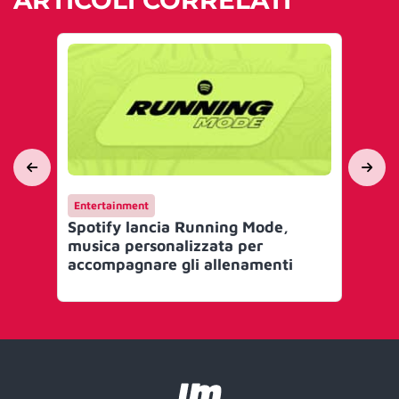
ARTICOLI CORRELATI
Entertainment
En
Spotify lancia Running Mode,
La
musica personalizzata per
col
accompagnare gli allenamenti
va