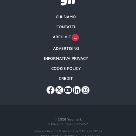
CHI SIAMO
CONTATTI
ARCHIVIO
ADVERTISING
INFORMATIVA PRIVACY
COOKIE POLICY
CREDIT
©
2026 Youmark
P.IVA e CF: 05763070967
Sede sociale Via Bianca Ceva 2 Milano 20152
RI Milano N° 05763070967 - REA 1847551