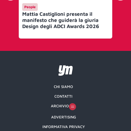
People
Me
Mattia Castiglioni presenta il
Ef
manifesto che guiderà la giuria
le 
Design degli ADCI Awards 2026
Gr
CHI SIAMO
CONTATTI
ARCHIVIO
ADVERTISING
INFORMATIVA PRIVACY