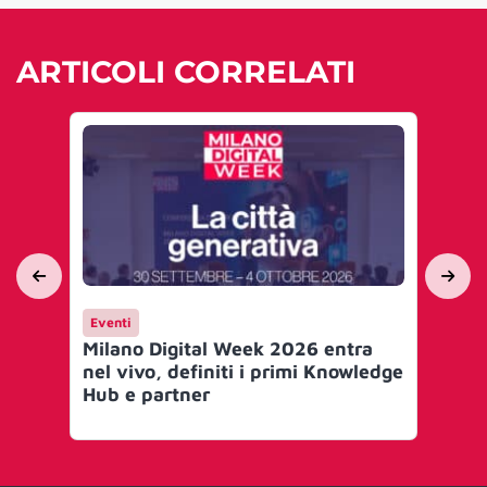
ARTICOLI CORRELATI
Eventi
Ca
Milano Digital Week 2026 entra
Al
nel vivo, definiti i primi Knowledge
val
Hub e partner
tr