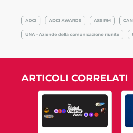
ADCI
ADCI AWARDS
ASSIRM
CAN
UNA - Aziende della comunicazione riunite
ARTICOLI CORRELATI