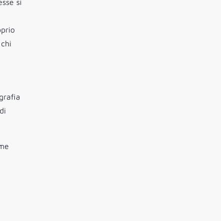
sse si
oprio
 chi
grafia
di
ome