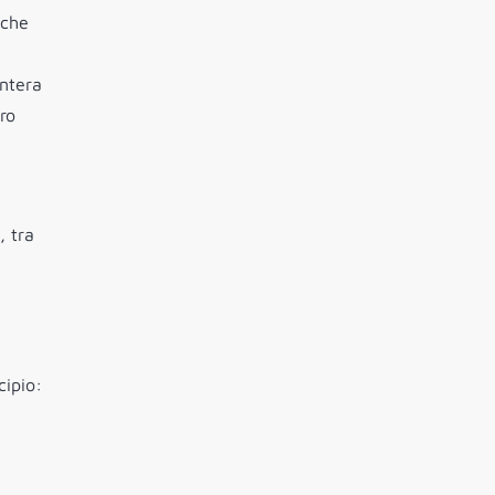
 che
intera
ro
, tra
cipio: