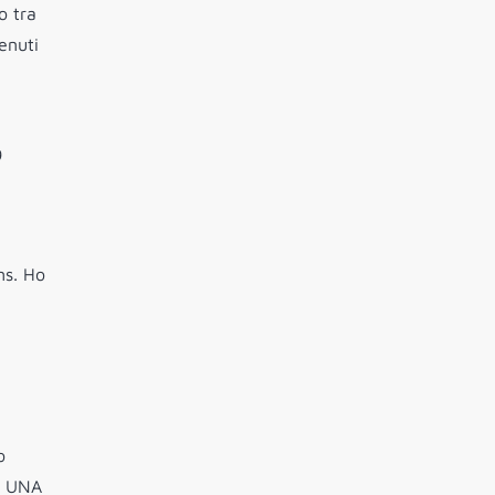
o tra
enuti
9
ns. Ho
o
e, UNA