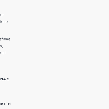
 un
zione
efinire
a,
à di
 UNA
e
che mai