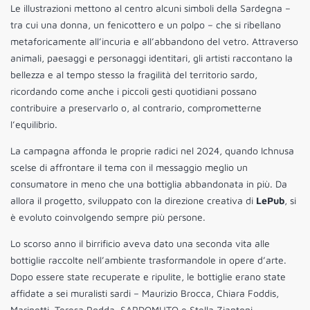
Le illustrazioni mettono al centro alcuni simboli della Sardegna –
tra cui una donna, un fenicottero e un polpo – che si ribellano
metaforicamente all’incuria e all’abbandono del vetro. Attraverso
animali, paesaggi e personaggi identitari, gli artisti raccontano la
bellezza e al tempo stesso la fragilità del territorio sardo,
ricordando come anche i piccoli gesti quotidiani possano
contribuire a preservarlo o, al contrario, comprometterne
l’equilibrio.
La campagna affonda le proprie radici nel 2024, quando Ichnusa
scelse di affrontare il tema con il messaggio meglio un
consumatore in meno che una bottiglia abbandonata in più. Da
allora il progetto, sviluppato con la direzione creativa di
LePub
, si
è evoluto coinvolgendo sempre più persone.
Lo scorso anno il birrificio aveva dato una seconda vita alle
bottiglie raccolte nell’ambiente trasformandole in opere d’arte.
Dopo essere state recuperate e ripulite, le bottiglie erano state
affidate a sei muralisti sardi – Maurizio Brocca, Chiara Foddis,
Marinetti, Teresa Podda, SARDOMUTO e Stella Ziantoni –