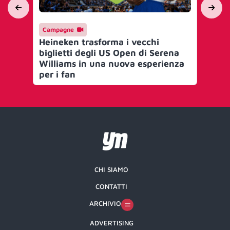
Campagne
Ma
Heineken trasforma i vecchi
He
biglietti degli US Open di Serena
co
Williams in una nuova esperienza
al 
per i fan
CHI SIAMO
CONTATTI
ARCHIVIO
ADVERTISING