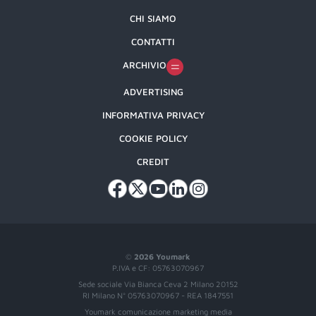
CHI SIAMO
CONTATTI
ARCHIVIO
ADVERTISING
INFORMATIVA PRIVACY
COOKIE POLICY
CREDIT
©
2026 Youmark
P.IVA e CF: 05763070967
Sede sociale Via Bianca Ceva 2 Milano 20152
RI Milano N° 05763070967 - REA 1847551
Youmark comunicazione marketing media