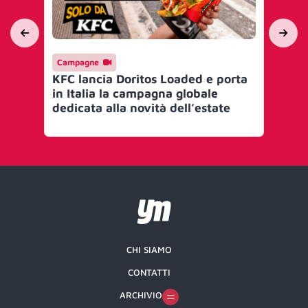
Campagne
Ev
KFC lancia Doritos Loaded e porta
IA
in Italia la campagna globale
per
dedicata alla novità dell’estate
sto
CHI SIAMO
CONTATTI
ARCHIVIO