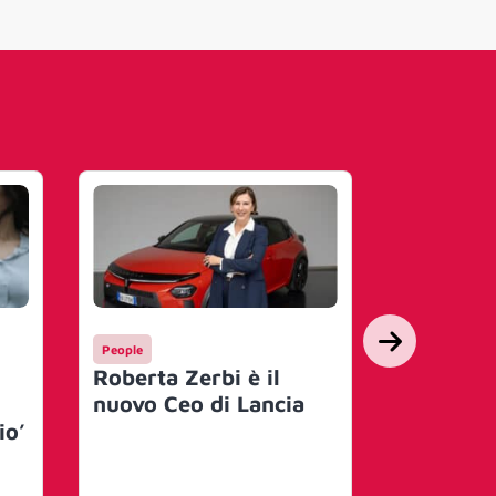
People
Campagne
Roberta Zerbi è il
La tua L
nuovo Ceo di Lancia
ti aspet
io’
con una
speciale