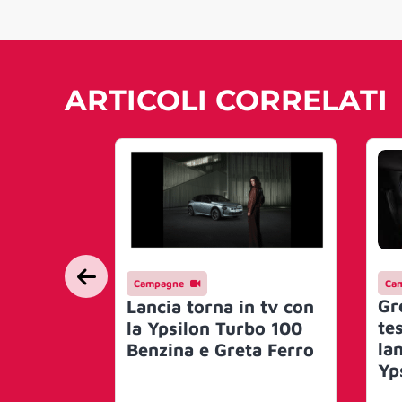
ARTICOLI CORRELATI
Campagne
Ca
Gr
Lancia torna in tv con
tes
la Ypsilon Turbo 100
la
Benzina e Greta Ferro
Yp