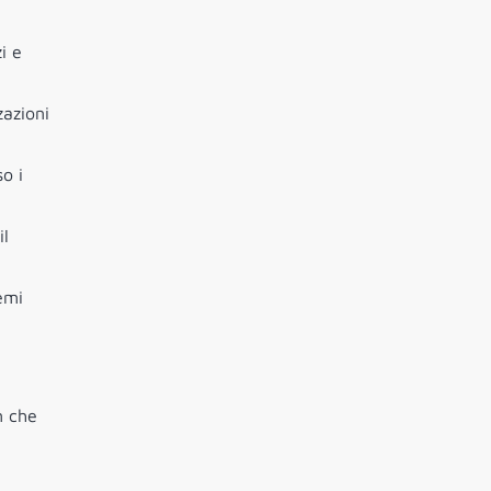
i e
zazioni
so i
il
emi
n che