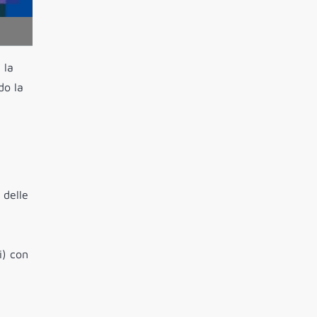
 la
do la
 delle
i) con