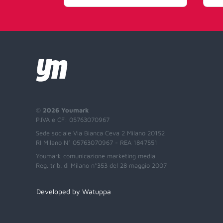
©
2026 Youmark
P.IVA e CF: 05763070967
Sede sociale Via Bianca Ceva 2 Milano 20152
RI Milano N° 05763070967 - REA 1847551
Youmark comunicazione marketing media
Reg. trib. di Milano n°353 del 28 maggio 2007
Developed by Watuppa