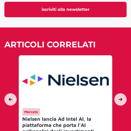
iscriviti alla newsletter
ARTICOLI CORRELATI
Mercato
Me
Nielsen lancia Ad Intel AI, la
Nie
piattaforma che porta l’AI
a 