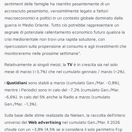
sentiment delle famiglie ha risentito pesantemente di un
accresciuto pessimismo, verosimilmente legato a fattori
macroeconomici e politici in un contesto globale dominato dalla
guerra in Medio Oriente. Tutto ciò potrebbe rappresentare un
segnale di potenziale rallentamento economico futuro qualora la
crisi mediorientale non trovi una rapida soluzione, con
ripercussioni sulla propensione al consumo e agli investimenti che
monitoreremo nelle prossime settimane”.
Relativamente ai singoli mezzi, la
TV
è in crescita sia nel solo
mese di marzo (+3,7%) che nel cumulato gennaio / marzo (+2%).
I
Quotidiani
sono stabili a marzo (cumulato Gen./Mar. -0,8%),
mentre i Periodici sono in calo del -7,2% (cumulato Gen./Mar.
-6,6%). In calo del 5% anche la Radio a marzo (cumulato
Gen./Mar. -1,3%).
Sulla base delle stime realizzate da Nielsen, la raccolta dellʼintero
universo del
Web advertising
nel cumulato Gen./Mar. Il 2026
chiude con un +3,8% (4,5% se si considera il solo perimetro Fcp