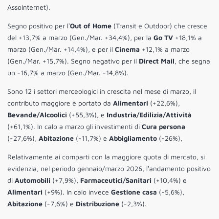
AssoInternet).
Segno positivo per lʼ
Out of Home
(Transit e Outdoor) che cresce
del +13,7% a marzo (Gen./Mar. +34,4%), per la
Go TV
+18,1% a
marzo (Gen./Mar. +14,4%), e per il
Cinema
+12,1% a marzo
(Gen./Mar. +15,7%). Segno negativo per il
Direct Mail
, che segna
un -16,7% a marzo (Gen./Mar. -14,8%).
Sono 12 i settori merceologici in crescita nel mese di marzo, il
contributo maggiore è portato da
Alimentari
(+22,6%),
Bevande/Alcoolici
(+55,3%), e
Industria/Edilizia/Attività
(+61,1%). In calo a marzo gli investimenti di
Cura persona
(-27,6%),
Abitazione
(-11,7%) e
Abbigliamento
(-26%),
Relativamente ai comparti con la maggiore quota di mercato, si
evidenzia, nel periodo gennaio/marzo 2026, lʼandamento positivo
di
Automobili
(+7,9%),
Farmaceutici/Sanitari
(+10,4%) e
Alimentari
(+9%). In calo invece
Gestione casa
(-5,6%),
Abitazione
(-7,6%) e
Distribuzione
(-2,3%).