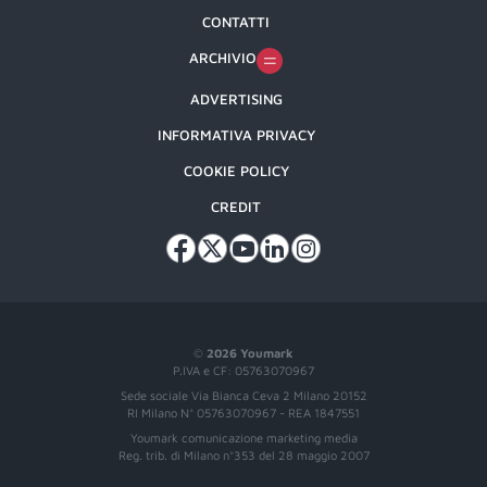
CONTATTI
ARCHIVIO
ADVERTISING
INFORMATIVA PRIVACY
COOKIE POLICY
CREDIT
©
2026 Youmark
P.IVA e CF: 05763070967
Sede sociale Via Bianca Ceva 2 Milano 20152
RI Milano N° 05763070967 - REA 1847551
Youmark comunicazione marketing media
Reg. trib. di Milano n°353 del 28 maggio 2007