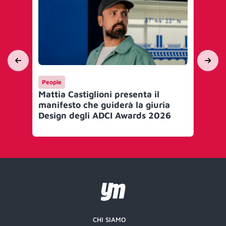
People
Me
Mattia Castiglioni presenta il
Ef
manifesto che guiderà la giuria
le 
Design degli ADCI Awards 2026
Gr
CHI SIAMO