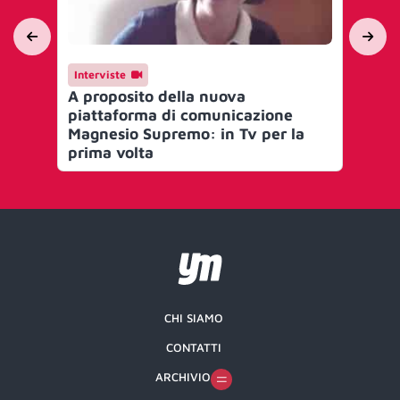
Interviste
Ca
A proposito della nuova
De
piattaforma di comunicazione
cr
Magnesio Supremo: in Tv per la
fi
prima volta
Cd
CHI SIAMO
CONTATTI
ARCHIVIO