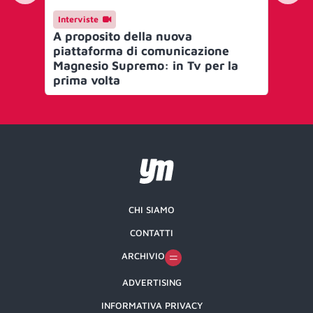
Interviste
Ca
A proposito della nuova
De
piattaforma di comunicazione
cr
Magnesio Supremo: in Tv per la
fi
prima volta
Cd
CHI SIAMO
CONTATTI
ARCHIVIO
ADVERTISING
INFORMATIVA PRIVACY