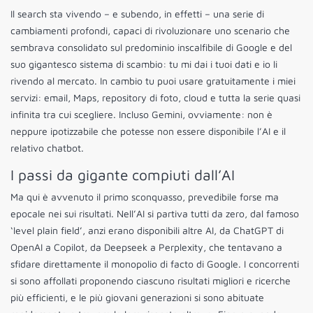
Il search sta vivendo – e subendo, in effetti – una serie di
cambiamenti profondi, capaci di rivoluzionare uno scenario che
sembrava consolidato sul predominio inscalfibile di Google e del
suo gigantesco sistema di scambio: tu mi dai i tuoi dati e io li
rivendo al mercato. In cambio tu puoi usare gratuitamente i miei
servizi: email, Maps, repository di foto, cloud e tutta la serie quasi
infinita tra cui scegliere. Incluso Gemini, ovviamente: non è
neppure ipotizzabile che potesse non essere disponibile l’AI e il
relativo chatbot.
I passi da gigante compiuti dall’AI
Ma qui è avvenuto il primo sconquasso, prevedibile forse ma
epocale nei sui risultati. Nell’AI si partiva tutti da zero, dal famoso
‘level plain field’, anzi erano disponibili altre AI, da ChatGPT di
OpenAI a Copilot, da Deepseek a Perplexity, che tentavano a
sfidare direttamente il monopolio di facto di Google. I concorrenti
si sono affollati proponendo ciascuno risultati migliori e ricerche
più efficienti, e le più giovani generazioni si sono abituate