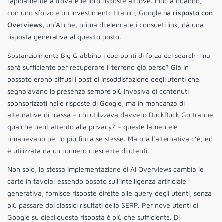
rapidamente a trovare le loro risposte altrove. Fino a quando,
con uno sforzo e un investimento titanici, Google ha
risposto con
Overviews
, un’AI che, prima di elencare i consueti link, dà una
risposta generativa al quesito posto.
Sostanzialmente Big G abbina i due punti di forza del search: ma
sarà sufficiente per recuperare il terreno già perso? Già in
passato erano diffusi i post di insoddisfazione degli utenti che
segnalavano la presenza sempre più invasiva di contenuti
sponsorizzati nelle risposte di Google, ma in mancanza di
alternative di massa – chi utilizzava davvero DuckDuck Go tranne
qualche nerd attento alla privacy? – queste lamentele
rimanevano per lo più fini a se stesse. Ma ora l’alternativa c’è, ed
è utilizzata da un numero crescente di utenti.
Non solo, la stessa implementazione di AI Overviews cambia le
carte in tavola: essendo basato sull’intelligenza artificiale
generativa, fornisce risposte dirette alle query degli utenti, senza
più passare dai classici risultati della SERP. Per nove utenti di
Google su dieci questa risposta è più che sufficiente. Di