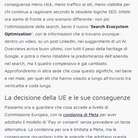
conseguenza meno click, meno traffico ai siti, meno visibilità per
chi continua a ragionare secondo le obsolete logiche SEO. Infatti
ora siamo di fronte a uno scenario differente: non più
l’ottimizzazione della search, bensì il nuovo
‘Search Ecosystem
Optimization’
, con le informazioni che si trovano ovunque:
dentro un video, su un post LinkedIn, nei suggerimenti di un’AI.
Overviews arriva buon ultimo, con tutti il peso della heritage di
Google, e potrà o meno ristabilire la predominanza dell’azienda
nel search, ma il quadro complessivo è già cambiato.
Approfondiremo in altra sede che cosa questo significhi, nel bene
e nel male, per quei siti che hanno vissuto a lungo all’incrocio tra
verticalità e coda lunga.
La decisione della UE e le sue conseguenze
Passiamo ora a guardare che cosa accade a livello di
Commissione Europea, con la
condanna di Meta
per aver
adottato il modello di ‘Pay or consent’ senza prevedere un terza
alternativa. La condanna per ora è limitata a Meta, ma le
conseguenze riguardano tutte le aziende che adottano questa