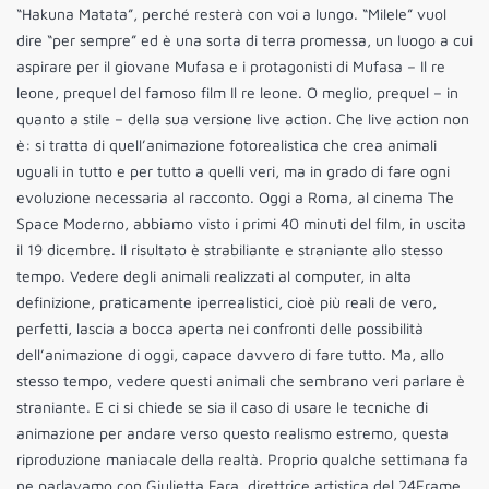
“Hakuna Matata”, perché resterà con voi a lungo. “Milele” vuol
dire “per sempre” ed è una sorta di terra promessa, un luogo a cui
aspirare per il giovane Mufasa e i protagonisti di Mufasa – Il re
leone, prequel del famoso film Il re leone. O meglio, prequel – in
quanto a stile – della sua versione live action. Che live action non
è: si tratta di quell’animazione fotorealistica che crea animali
uguali in tutto e per tutto a quelli veri, ma in grado di fare ogni
evoluzione necessaria al racconto. Oggi a Roma, al cinema The
Space Moderno, abbiamo visto i primi 40 minuti del film, in uscita
il 19 dicembre. Il risultato è strabiliante e straniante allo stesso
tempo. Vedere degli animali realizzati al computer, in alta
definizione, praticamente iperrealistici, cioè più reali de vero,
perfetti, lascia a bocca aperta nei confronti delle possibilità
dell’animazione di oggi, capace davvero di fare tutto. Ma, allo
stesso tempo, vedere questi animali che sembrano veri parlare è
straniante. E ci si chiede se sia il caso di usare le tecniche di
animazione per andare verso questo realismo estremo, questa
riproduzione maniacale della realtà. Proprio qualche settimana fa
ne parlavamo con Giulietta Fara, direttrice artistica del 24Frame