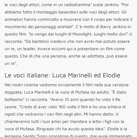
le voci degli attori, come in un radiodramma” svela Jenkins. “Poi
abbiamo fatto il montaggio basandoci sulle voci degli attori. Gli
animatori hanno cominciato a muoversi con il corpo per indicare il
movimento dei personaggi animati”. C’è molto di Barry Jenkins in
questo film. “Io vengo dai luoghi di Moonlight, luoghi molto duri” ci
racconta. “Da bambino credevo che non avrei mai potuto essere
un re, un leader. Invece eccomi qui a presentare un film come
questo. Che di che una persona, anche se adottata, può essere
un re”.
Le voci italiane: Luca Marinelli ed Elodie
Nei nostri cinema vedremo ovviamente il film nella sua versione
doppiata. Luca Marinelli è la voce di Mufasa da adulto. “È stato
bellissimo” ci racconta. “Avevo 10 anni quando ho visto il Re
Leone. “Credo di aver visto 160 volte il film e ho una schiera di
nipoti che vedranno i vari film negli altri. Mi hanno detto: ti
chiameranno tutti i tuoi amici per mandare a letto i figli con la
voce di Mufasa. Ringrazio chi ha avuto questa idea”. Elodie è la
leonessa Sarabi “Sono orgogliosa di questo, mai avrei immaginato