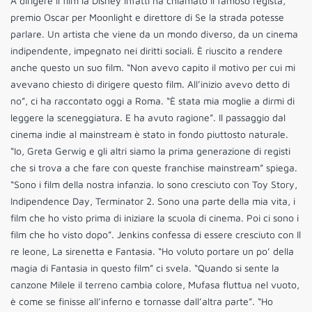
A dirigere il film la Disney infatti ha chiamato il famoso regista,
premio Oscar per Moonlight e direttore di Se la strada potesse
parlare. Un artista che viene da un mondo diverso, da un cinema
indipendente, impegnato nei diritti sociali. È riuscito a rendere
anche questo un suo film. “Non avevo capito il motivo per cui mi
avevano chiesto di dirigere questo film. All’inizio avevo detto di
no”, ci ha raccontato oggi a Roma. “È stata mia moglie a dirmi di
leggere la sceneggiatura. E ha avuto ragione”. Il passaggio dal
cinema indie al mainstream è stato in fondo piuttosto naturale.
“Io, Greta Gerwig e gli altri siamo la prima generazione di registi
che si trova a che fare con queste franchise mainstream” spiega.
“Sono i film della nostra infanzia. Io sono cresciuto con Toy Story,
Indipendence Day, Terminator 2. Sono una parte della mia vita, i
film che ho visto prima di iniziare la scuola di cinema. Poi ci sono i
film che ho visto dopo”. Jenkins confessa di essere cresciuto con Il
re leone, La sirenetta e Fantasia. “Ho voluto portare un po’ della
magia di Fantasia in questo film” ci svela. “Quando si sente la
canzone Milele il terreno cambia colore, Mufasa fluttua nel vuoto,
è come se finisse all’inferno e tornasse dall’altra parte”. “Ho