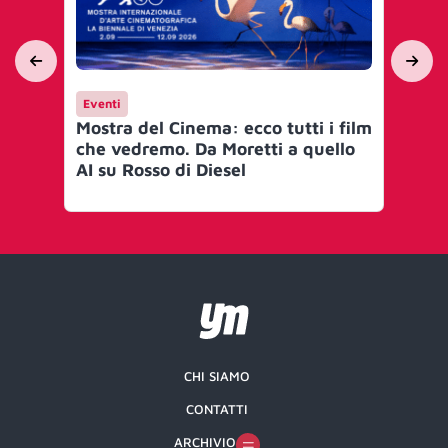
Eventi
Ev
Mostra del Cinema: ecco tutti i film
Fil
che vedremo. Da Moretti a quello
bel
AI su Rosso di Diesel
quo
CHI SIAMO
CONTATTI
ARCHIVIO