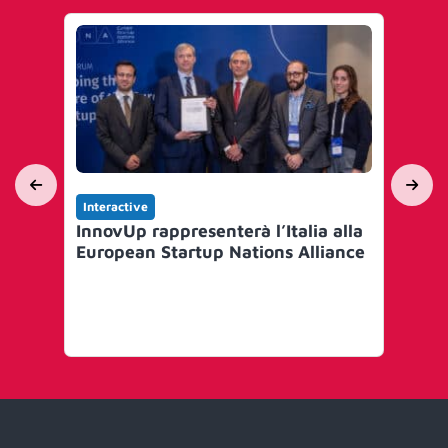
Interactive
Int
InnovUp rappresenterà l’Italia alla
Le
European Startup Nations Alliance
sul
ne