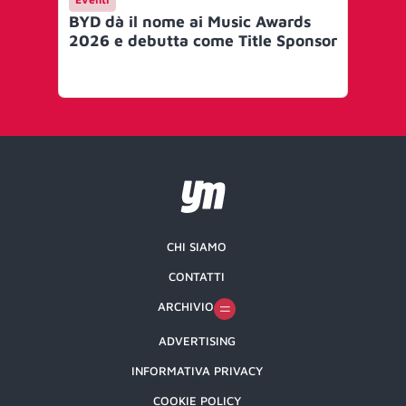
BYD dà il nome ai Music Awards
Lib
2026 e debutta come Title Sponsor
nuo
col
Lib
CHI SIAMO
CONTATTI
ARCHIVIO
ADVERTISING
INFORMATIVA PRIVACY
COOKIE POLICY