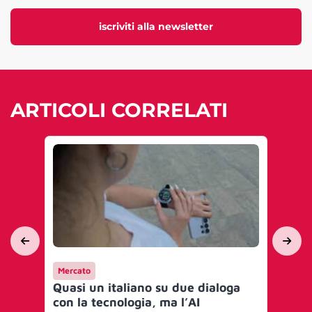
iscriviti alla newsletter
ARTICOLI CORRELATI
Mercato
Me
Quasi un italiano su due dialoga
Da
con la tecnologia, ma l’AI
arr