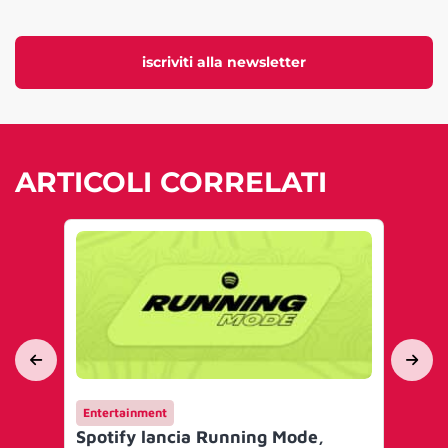
iscriviti alla newsletter
ARTICOLI CORRELATI
Entertainment
Ev
Spotify lancia Running Mode,
He